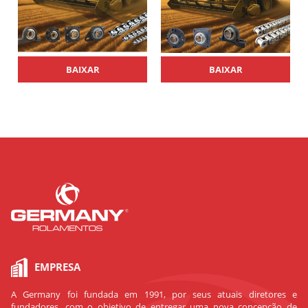
BAIXAR
BAIXAR
EMPRESA
A Germany foi fundada em 1991, por seus atuais diretores e
fundadores, com o objetivo de entregar uma nova concepção de